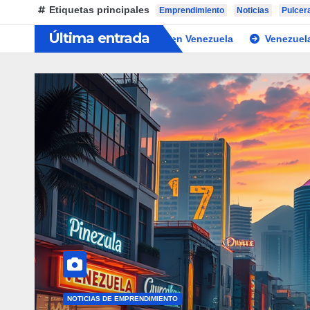
Etiquetas principales
Emprendimiento
Noticias
Pulcer
Última entrada
oran oportunidades en Venezuela
Venezuela: El Gigante Dig
NOTICIAS DE EMPRENDIMIENTO