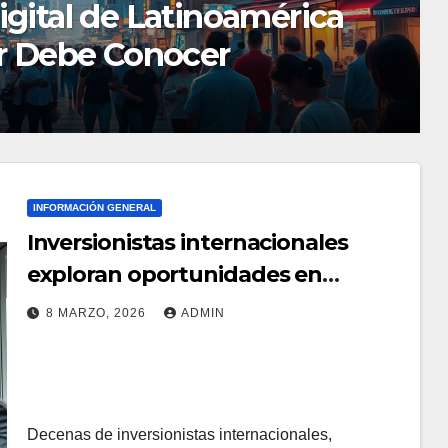
o Venezuela está
eales para
eren escalar
INFORMACIÓN GENERAL
Inversionistas internacionales
exploran oportunidades en
Venezuela
8 MARZO, 2026
ADMIN
Decenas de inversionistas internacionales,