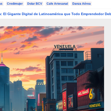
as
Credimujer
Dolar BCV
Cafe Artesanal
Danza Aérea
ital de Latinoamérica que Todo Emprendedor Debe Conocer